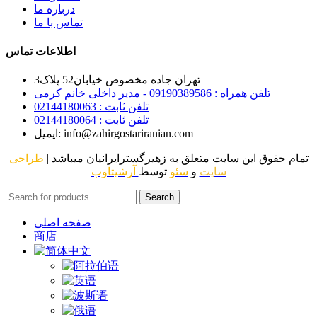
درباره ما
تماس با ما
اطلاعات تماس
تهران جاده مخصوص خیابان52 پلاک3
تلفن همراه : 09190389586 - مدیر داخلی خانم کرمی
تلفن ثابت : 02144180063
تلفن ثابت : 02144180064
ایمیل: info@zahirgostariranian.com
تمام حقوق این سایت متعلق به زهیرگسترایرانیان میباشد |
طراحی
سایت
و
سئو
توسط
آرشیتاوب
Search
صفحه اصلی
商店