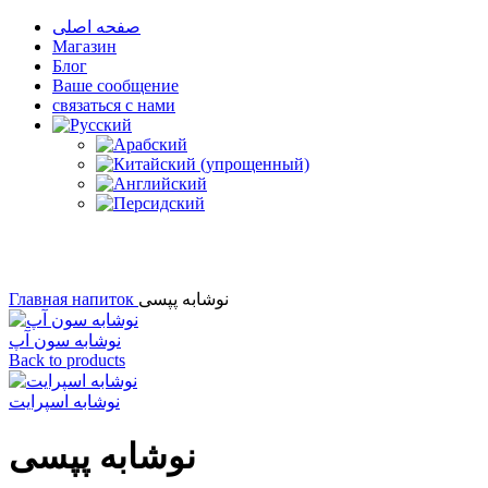
صفحه اصلی
Магазин
Блог
Ваше сообщение
связаться с нами
Click to enlarge
Главная
напиток
نوشابه پپسی
نوشابه سون آپ
Back to products
نوشابه اسپرایت
نوشابه پپسی