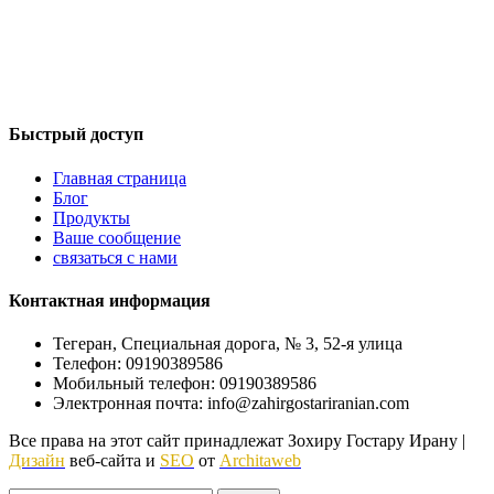
а также зарубежных напитков, таких как Tuborg / Dr. Diesel /
Daisy и т. д., которая поставляет самые качественные и самые
продаваемые брендовые и известные напитки в мире. Наша
цель — рост и развитие отрасли импорта и экспорта
напитков, а также ее постоянное развитие.
Быстрый доступ
Главная страница
Блог
Продукты
Ваше сообщение
связаться с нами
Контактная информация
Тегеран, Специальная дорога, № 3, 52-я улица
Телефон: 09190389586
Мобильный телефон: 09190389586
Электронная почта: info@zahirgostariranian.com
Все права на этот сайт принадлежат Зохиру Гостару Ирану |
Дизайн
веб-сайта и
SEO
от
Architaweb