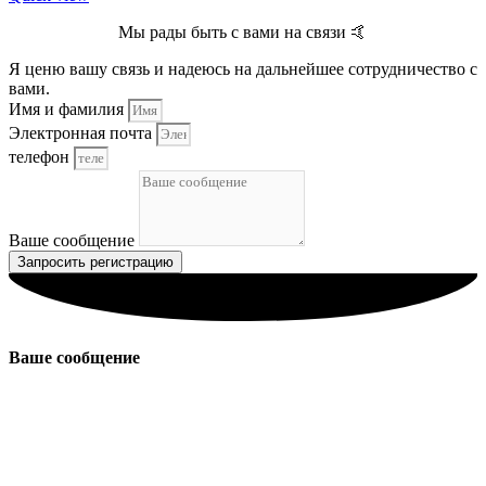
Мы рады быть с вами на связи 🤙
Я ценю вашу связь и надеюсь на дальнейшее сотрудничество с
вами.
Имя и фамилия
Электронная почта
телефон
Ваше сообщение
Запросить регистрацию
Ваше сообщение
Иранская торговая компания Zahir Gostar — это компания,
которой руководит г-н Маариф, деятельность которой
сосредоточена в области импорта и экспорта продуктов
питания, различных отечественных и зарубежных напитков,
таких как Pepsi / Coca-Cola / Miranda и Rani / Sunny Ness и т. д.,