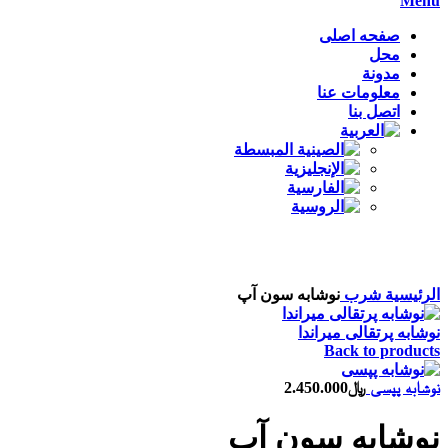
Menu
صفحه اصلی
محل
مدونة
معلومات عنا
اتصل بنا
Click to enlarge
الرئيسية
شرب
نوشابه سون آپ
نوشابه پرتقالی میراندا
Back to products
نوشابه پپسی
﷼
2.450.000
نوشابه سون آپ