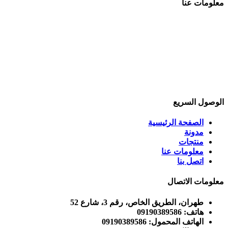
معلومات عنا
شركة ظهير كستار التجارية الإيرانية هي شركة يديرها السيد
معارف، والتي تعمل في مجال استيراد وتصدير الصناعات الغذائية
ومختلف المشروبات المحلية والأجنبية، مثل بيبسي / كوكا كولا /
ميراندا وراني / سوني نيس، إلخ. والمشروبات الأجنبية مثل توبورج /
دكتور ديزل / ديزي وغيرها والتي تحمل أجود المشروبات وأكثرها
مبيعاً والمعروفة في العالم. هدفنا هو تنمية وتطوير صناعة استيراد
وتصدير المشروبات وتقدمها المتزايد.
الوصول السريع
الصفحة الرئيسية
مدونة
منتجات
معلومات عنا
اتصل بنا
معلومات الاتصال
طهران، الطريق الخاص، رقم 3، شارع 52
هاتف: 09190389586
الهاتف المحمول: 09190389586