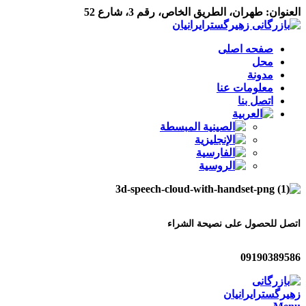
العنوان: طهران، الطريق الخاص، رقم 3، شارع 52
صفحه اصلی
محل
مدونة
معلومات عنا
اتصل بنا
اتصل للحصول على نصيحة الشراء
09190389586