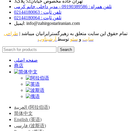
تهران جاده مخصوص خیابان52 پلاک3
تلفن همراه : 09190389586 - مدیر داخلی خانم کرمی
تلفن ثابت : 02144180063
تلفن ثابت : 02144180064
ایمیل: info@zahirgostariranian.com
تمام حقوق این سایت متعلق به زهیرگسترایرانیان میباشد |
طراحی
سایت
و
سئو
توسط
آرشیتاوب
Search
صفحه اصلی
商店
)
阿拉伯语
(
العربية
简体中文
English
(
英语
)
)
波斯语
(
فارسی