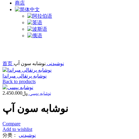
商店
Click to enlarge
نوشیدنی
نوشابه سون آپ
首页
نوشابه پرتقالی میراندا
Back to products
نوشابه پپسی
﷼
2.450.000
نوشابه سون آپ
Compare
Add to wishlist
نوشیدنی
分类：