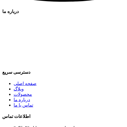
درباره ما
شرکت بازگانی زهیرگسترایرانیان شرکتی است که به مدیریت آقای
معاریف می باشد که فعالیت آن در زمینه واردات صادرات صنایع
مواد غذایی انواع نوشیدنی های داخلی و خارجی می باشد که مانند
نوشابه پپسی / کوکاکولا/ میراندا و رانی /سانی نس و.. ونوشیدنی
های خارجی مانند توبورگ / دکتر دیزل/ دیزی و... می باشد که با
کیفیت ترین و پر فروش ترین نوشیدنی های برند و شناخته شده
جهان را به همراه دارد که هدف ما رشد و توسعه صنعت واردات و
صادرات نوشیدنی ها و پیشرفت روز افزون آن می باشد
دسترسی سریع
صفحه اصلی
وبلاگ
محصولات
درباره ما
تماس با ما
اطلاعات تماس